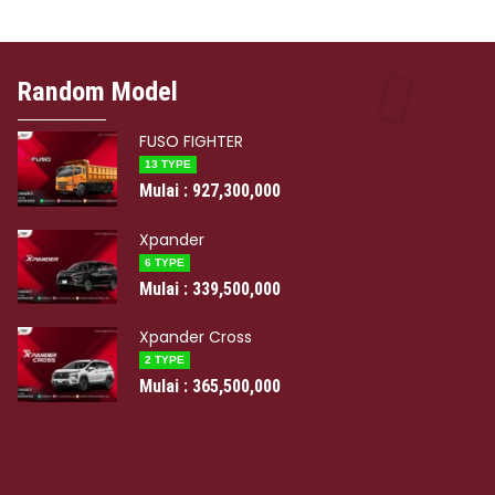
ander
Random Model
Colt Diesel
lai :
339,500,000
FUSO FIGHTER
13 TYPE
Mulai : 927,300,000
Xpander
6 TYPE
Mulai : 339,500,000
Xpander Cross
2 TYPE
Mulai : 365,500,000