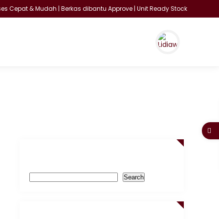
s Cepat & Mudah | Berkas dibantu Approve | Unit Ready Stock
Search
Search
Recent Posts