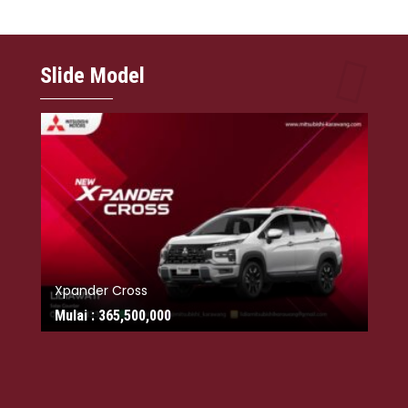
Slide Model
Xp
Mu
L300
Mulai :
247,400,000