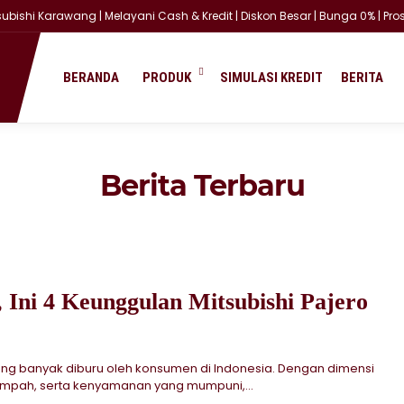
ishi Karawang | Melayani Cash & Kredit | Diskon Besar | Bunga 0% | Prose
BERANDA
PRODUK
SIMULASI KREDIT
BERITA
Berita Terbaru
, Ini 4 Keunggulan Mitsubishi Pajero
l yang banyak diburu oleh konsumen di Indonesia. Dengan dimensi
impah, serta kenyamanan yang mumpuni,...