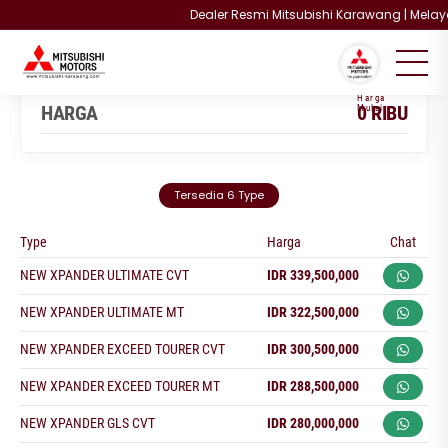
Dealer Resmi Mitsubishi Karawang | Melayani
You are here :
Beranda
/
Model
/
Xpander
HARGA
0 RIBU
Tersedia 6 Type
Type
Harga
Chat
NEW XPANDER ULTIMATE CVT
IDR 339,500,000
NEW XPANDER ULTIMATE MT
IDR 322,500,000
NEW XPANDER EXCEED TOURER CVT
IDR 300,500,000
NEW XPANDER EXCEED TOURER MT
IDR 288,500,000
NEW XPANDER GLS CVT
IDR 280,000,000