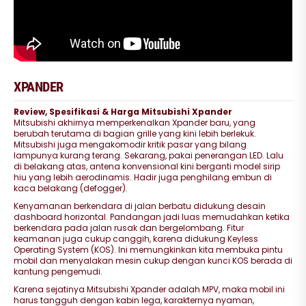
XPANDER
Review, Spesifikasi & Harga Mitsubishi Xpander
Mitsubishi akhirnya memperkenalkan Xpander baru, yang
berubah terutama di bagian grille yang kini lebih berlekuk.
Mitsubishi juga mengakomodir kritik pasar yang bilang
lampunya kurang terang. Sekarang, pakai penerangan LED. Lalu
di belakang atas, antena konvensional kini berganti model sirip
hiu yang lebih aerodinamis. Hadir juga penghilang embun di
kaca belakang (defogger).
Kenyamanan berkendara di jalan berbatu didukung desain
dashboard horizontal. Pandangan jadi luas memudahkan ketika
berkendara pada jalan rusak dan bergelombang. Fitur
keamanan juga cukup canggih, karena didukung Keyless
Operating System (KOS). Ini memungkinkan kita membuka pintu
mobil dan menyalakan mesin cukup dengan kunci KOS berada di
kantung pengemudi.
Karena sejatinya Mitsubishi Xpander adalah MPV, maka mobil ini
harus tangguh dengan kabin lega, karakternya nyaman,